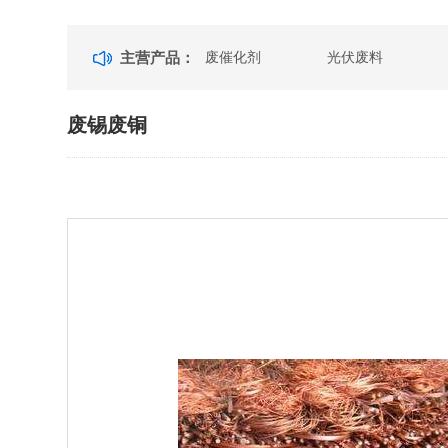
主营产品：
废催化剂
光伏废料
废锡废铜