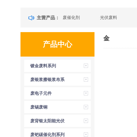
主营产品：
废催化剂
光伏废料
金
产品中心
镀金废料系列
废银浆擦银浆布系
列
废电子元件
废锡废铜
废背银太阳能光伏
硅片
废钯碳催化剂系列