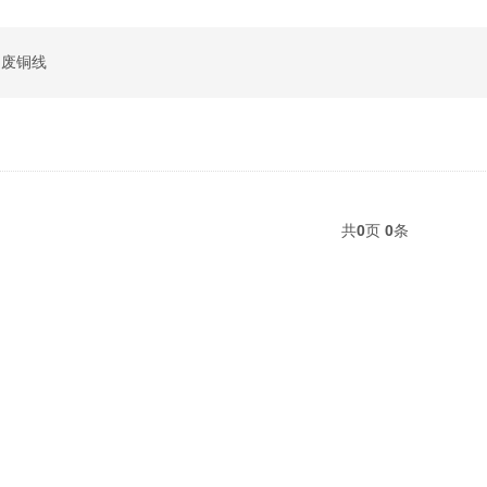
废铜线
共
0
页
0
条