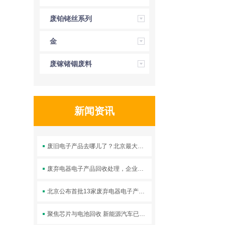
废铂铑丝系列
金
废镓锗铟废料
新闻资讯
废旧电子产品去哪儿了？北京最大电子垃圾拆解
废弃电器电子产品回收处理，企业大有可为
北京公布首批13家废弃电器电子产品回收试点单位
聚焦芯片与电池回收 新能源汽车已无需单独划重