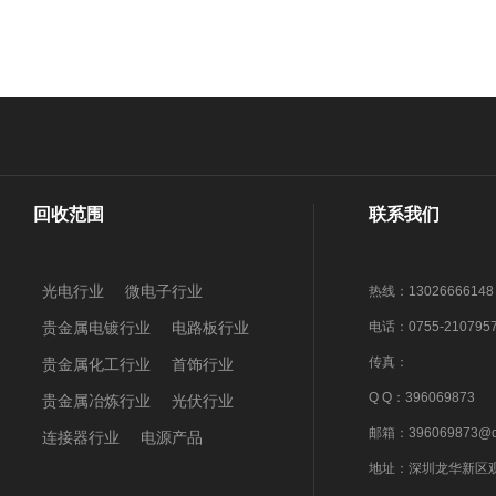
回收范围
联系我们
光电行业
微电子行业
热线：13026666148
贵金属电镀行业
电路板行业
电话：0755-210795
传真：
贵金属化工行业
首饰行业
Q Q：396069873
贵金属冶炼行业
光伏行业
邮箱：396069873@q
连接器行业
电源产品
地址：深圳龙华新区