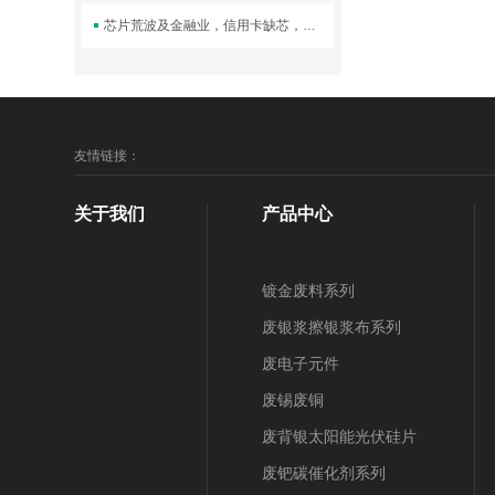
芯片荒波及金融业，信用卡缺芯，供货吃紧
友情链接：
关于我们
产品中心
镀金废料系列
废银浆擦银浆布系列
废电子元件
废锡废铜
废背银太阳能光伏硅片
废钯碳催化剂系列